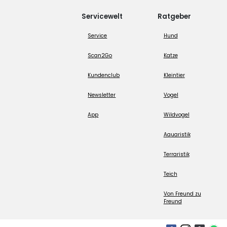
Servicewelt
Ratgeber
Service
Hund
Scan2Go
Katze
Kundenclub
Kleintier
Newsletter
Vogel
App
Wildvogel
Aquaristik
Terraristik
Teich
Von Freund zu
Freund