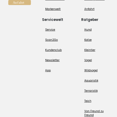
Markenwelt
Anfahrt
Servicewelt
Ratgeber
Service
Hund
Scan2Go
Katze
Kundenclub
Kleintier
Newsletter
Vogel
App
Wildvogel
Aquaristik
Terraristik
Teich
Von Freund zu
Freund