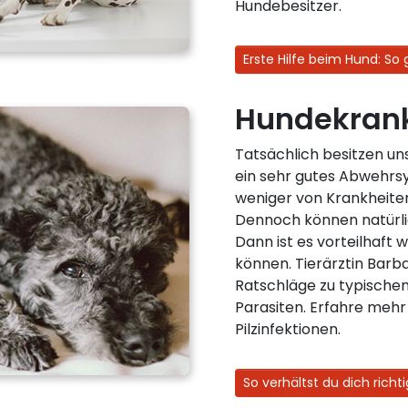
Hundebesitzer.
Erste Hilfe beim Hund: So 
Hundekrank
Tatsächlich besitzen uns
ein sehr gutes Abwehrs
weniger von Krankheiten
Dennoch können natürli
Dann ist es vorteilhaft 
können. Tierärztin Barb
Ratschläge zu typische
Parasiten. Erfahre meh
Pilzinfektionen.
So verhältst du dich richti