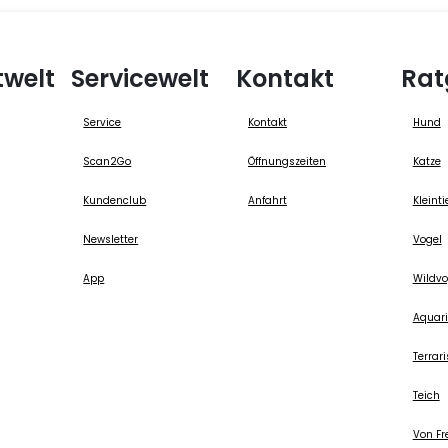
twelt
Servicewelt
Kontakt
Rat
Service
Kontakt
Hund
Scan2Go
Öffnungszeiten
Katze
Kundenclub
Anfahrt
Kleinti
Newsletter
Vogel
App
Wildvo
Aquari
Terrari
Teich
Von Fr