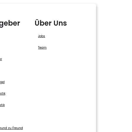
geber
Über Uns
Jobs
Team
er
gel
stik
stik
eund zu Freund